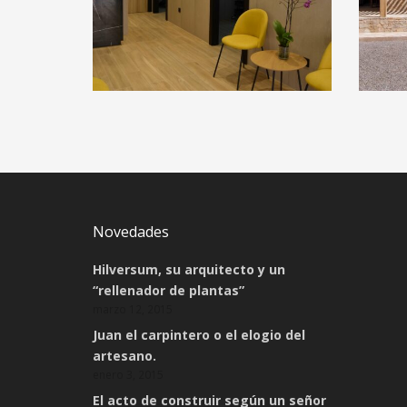
REFORMA INTEGRAL
IN
DE CLÍNICA DE
VI
FISIOTERAPIA EN
EN
ARGANZUELA
COME
COMERCIAL Y SERVICIOS, REFORMA DE
Novedades
INTERIORES
Hilversum, su arquitecto y un
“rellenador de plantas”
marzo 12, 2015
Juan el carpintero o el elogio del
artesano.
enero 3, 2015
El acto de construir según un señor