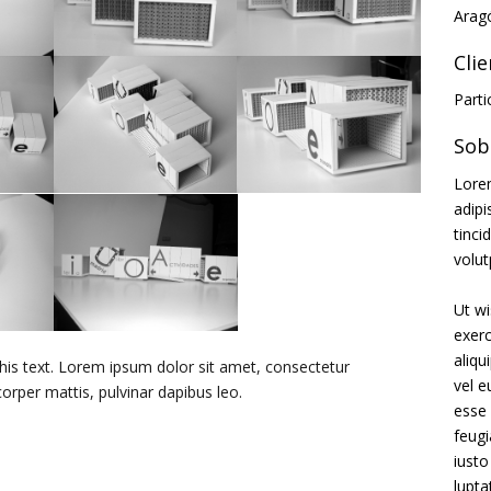
Arag
Cli
Parti
Sob
Lore
adip
tinci
volut
Ut wi
exerc
aliq
 this text. Lorem ipsum dolor sit amet, consectetur
vel e
amcorper mattis, pulvinar dapibus leo.
esse 
feugi
iusto
lupta