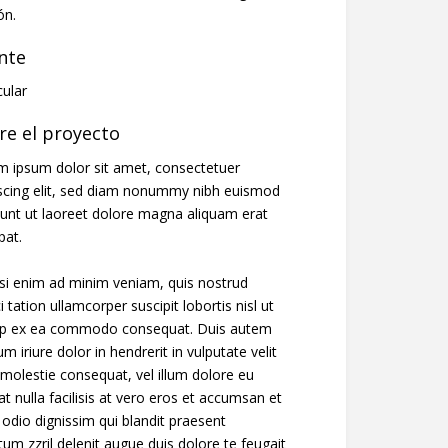
ón.
ente
cular
re el proyecto
m ipsum dolor sit amet, consectetuer
iscing elit, sed diam nonummy nibh euismod
dunt ut laoreet dolore magna aliquam erat
pat.
si enim ad minim veniam, quis nostrud
i tation ullamcorper suscipit lobortis nisl ut
uip ex ea commodo consequat. Duis autem
um iriure dolor in hendrerit in vulputate velit
molestie consequat, vel illum dolore eu
at nulla facilisis at vero eros et accumsan et
 odio dignissim qui blandit praesent
tum zzril delenit augue duis dolore te feugait