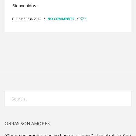
Bienvenidos.
DICIEMBRE 8, 2014
/
NO COMMENTS
/
3
OBRAS SON AMORES
“Obras son amores, que no buenas razones”, dice el refrán. Con