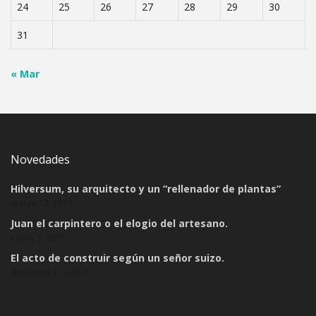
24
25
26
27
28
29
30
31
« Mar
Novedades
Hilversum, su arquitecto y un “rellenador de plantas”
marzo 12, 2015
Juan el carpintero o el elogio del artesano.
enero 3, 2015
El acto de construir según un señor suizo.
diciembre 11, 2014